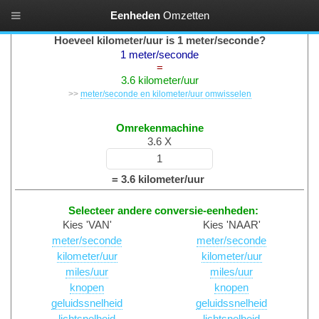
Eenheden
Omzetten
Snelheden Converteren
Hoeveel kilometer/uur is 1 meter/seconde?
1 meter/seconde
=
3.6 kilometer/uur
>>
meter/seconde en kilometer/uur omwisselen
Omrekenmachine
3.6 X
= 3.6 kilometer/uur
Selecteer andere conversie-eenheden:
Kies 'VAN'
Kies 'NAAR'
meter/seconde
meter/seconde
kilometer/uur
kilometer/uur
miles/uur
miles/uur
knopen
knopen
geluidssnelheid
geluidssnelheid